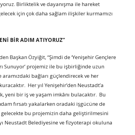
iyoruz. Birliktelik ve dayanışma ile hareket
gelecek için çok daha sağlam ilişkiler kurmamızı
ENİ BİR ADIM ATIYORUZ”
en Başkan Özyiğit, “Şimdi de ‘Yenişehir Gençlere
rı Sunuyor’ projemiz ile bu işbirliğinde uzun
je aramızdaki bağları güçlendirecek ve her
 kuracaktır. Her yıl Yenişehir’den Neustadt’a
k, yeni bir iş ve yaşam imkânı bulacaktır. Bu
stihdam fırsatı yakalarken oradaki işgücüne de
 gelecekte bu projemizin daha geliştirilmesini
ı Neustadt Belediyesine ve fizyoterapi okuluna