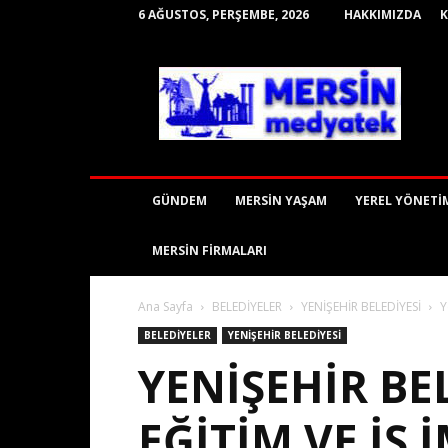
6 AĞUSTOS, PERŞEMBE, 2026
HAKKIMIZDA
mersinmedyatek
GÜNDEM
MERSİN YAŞAM
YEREL YÖNETİ
MERSİN FİRMALARI
Ana Sayfa
BELEDİYELER
YENİŞEHİR BELEDİYESİ
Y
BELEDİYELER
YENİŞEHİR BELEDİYESİ
YENIŞEHIR BE
EĞITIM VE IŞ