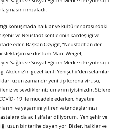
er Sağlık ve Sosyal Eğitim Merkezi Fizyoterapi
nlaşmasını imzaladı.
tığı konuşmada halklar ve kültürler arasındaki
enişehir ve Neustadt kentlerinin kardeşliği ve
ı ifade eden Başkan Özyiğit, “Neustadt an der
 meslektaşım ve dostum Marc Weıgel,
er Sağlık ve Sosyal Eğitim Merkezi Fizyoterapi
 Akdeniz’in güzel kenti Yenişehir’den selamlar.
lkları uzun zamandır yeni tip korona virüsü,
leniz ve sevdikleriniz umarım iyisinizdir. Sizlere
 COVİD- 19 ile mücadele ederken, hayatını
arını ve yaşamını yitiren vatandaşlarınızı
stalara da acil şifalar diliyorum. Yenişehir ve
iği uzun bir tarihe dayanıyor. Bizler, halklar ve