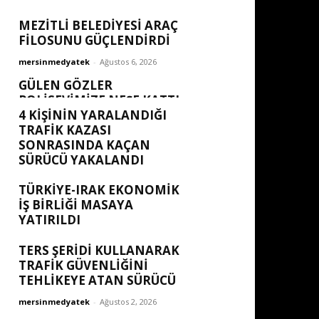
MEZİTLİ BELEDİYESİ ARAÇ
FİLOSUNU GÜÇLENDİRDİ
mersinmedyatek
-
Ağustos 6, 2026
GÜLEN GÖZLER
POLISEVIMIZE NEŞE KATTI
4 KİŞİNİN YARALANDIĞI
mersinmedyatek
-
Ağustos 6, 2026
TRAFİK KAZASI
SONRASINDA KAÇAN
SÜRÜCÜ YAKALANDI
mersinmedyatek
-
Ağustos 5, 2026
TÜRKIYE-IRAK EKONOMIK
İŞ BIRLIĞI MASAYA
YATIRILDI
mersinmedyatek
-
Ağustos 2, 2026
TERS ŞERİDİ KULLANARAK
TRAFİK GÜVENLİĞİNİ
TEHLİKEYE ATAN SÜRÜCÜ
mersinmedyatek
-
Ağustos 2, 2026