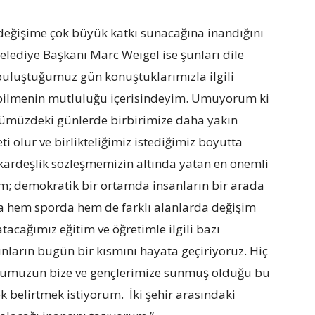
l değişime çok büyük katkı sunacağına inandığını
elediye Başkanı Marc Weıgel ise şunları dile
buluştuğumuz gün konuştuklarımızla ilgili
ebilmenin mutluluğu içerisindeyim. Umuyorum ki
ümüzdeki günlerde birbirimize daha yakın
eti olur ve birlikteliğimiz istediğimiz boyutta
 kardeşlik sözleşmemizin altında yatan en önemli
rim; demokratik bir ortamda insanların bir arada
da hem sporda hem de farklı alanlarda değişim
acağımız eğitim ve öğretimle ilgili bazı
bunların bugün bir kısmını hayata geçiriyoruz. Hiç
ulumuzun bize ve gençlerimize sunmuş olduğu bu
ek belirtmek istiyorum. İki şehir arasındaki