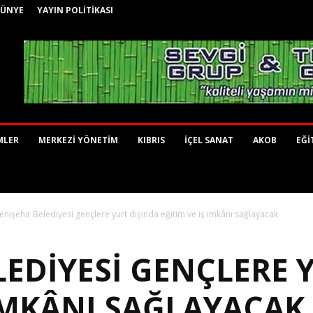
KÜNYE
YAYIN POLİTİKASI
MLER
MERKEZİ YÖNETİM
KIBRIS
İÇEL SANAT
AKOB
EĞİ
enişehir Belediyesi gençlere yurt dışında eğitim ve iş imkânı sağlayacak
LEDIYESI GENÇLERE 
 IMKÂNI SAĞLAYACAK