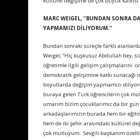
kültürel değişime de çok büyük katkısı 
MARC WEIGEL, “BUNDAN SONRA DA
YAPMAMIZI DİLİYORUM.”
Bundan sonraki süreçte farklı alanlar
Weıgel, “Hiç kuşkusuz Abdullah bey, s
öğretimle ilgili gelişim çalışmalarını 
demokratik gelişimine katkı sunacağı i
boyutlarda değişim yapmamızı diliyor
buraya gelen Türk öğrencilerin çok mutl
umarım bizim çocuklarımız da bir gün 
arkadaşlarımızın burada hem bir eğiti
hem de iki şehir arasındaki kültürel d
çok mutluyum. Sevgili başkanım özellikl