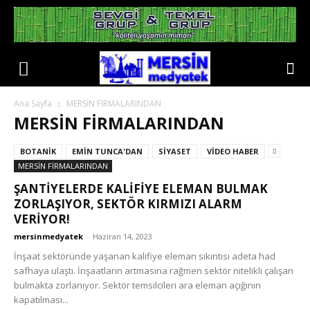
Ana Sayfa
MERSİN FİRMALARINDAN
MERSİN FİRMALARINDAN
BOTANİK
EMİN TUNCA'DAN
SİYASET
VİDEO HABER
MERSİN FİRMALARINDAN
ŞANTİYELERDE KALİFİYE ELEMAN BULMAK
ZORLAŞIYOR, SEKTÖR KIRMIZI ALARM
VERİYOR!
mersinmedyatek
-
Haziran 14, 2023
İnşaat sektöründe yaşanan kalifiye eleman sıkıntısı adeta had
safhaya ulaştı. İnşaatların artmasına rağmen sektör nitelikli çalışan
bulmakta zorlanıyor. Sektör temsilcileri ara eleman açığının
kapatılması...