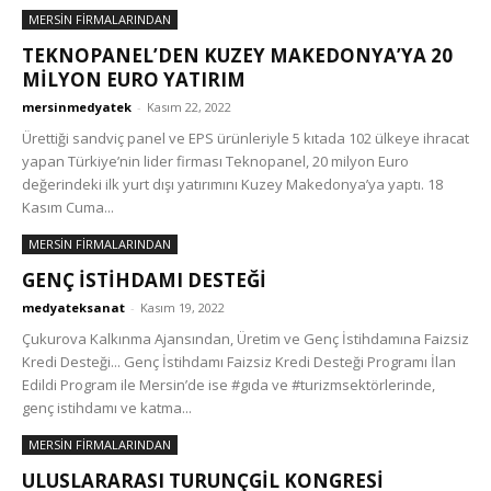
MERSİN FİRMALARINDAN
TEKNOPANEL’DEN KUZEY MAKEDONYA’YA 20
MİLYON EURO YATIRIM
mersinmedyatek
-
Kasım 22, 2022
Ürettiği sandviç panel ve EPS ürünleriyle 5 kıtada 102 ülkeye ihracat
yapan Türkiye’nin lider firması Teknopanel, 20 milyon Euro
değerindeki ilk yurt dışı yatırımını Kuzey Makedonya’ya yaptı. 18
Kasım Cuma...
MERSİN FİRMALARINDAN
GENÇ İSTİHDAMI DESTEĞİ
medyateksanat
-
Kasım 19, 2022
Çukurova Kalkınma Ajansından, Üretim ve Genç İstihdamına Faizsiz
Kredi Desteği... Genç İstihdamı Faizsiz Kredi Desteği Programı İlan
Edildi Program ile Mersin’de ise #gıda ve #turizmsektörlerinde,
genç istihdamı ve katma...
MERSİN FİRMALARINDAN
ULUSLARARASI TURUNÇGİL KONGRESİ