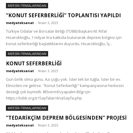
MERSİN FİRMALARINDAN
“KONUT SEFERBERLİĞİ” TOPLANTISI YAPILDI
medyateksanat
-
Nisan 3, 2023
Türkiye Odalar ve Borsalar Birliği (TOBB) Başkanı M. Rifat
Hisarcıklıoğlu, 1 milyar lira katkıda bulunarak deprem bölgesi için
konut seferberliği başlattıklarını duyurdu. Hisarcıklıoğlu, İş...
MERSİN FİRMALARINDAN
KONUT SEFERBERLİĞİ
medyateksanat
-
Nisan 3, 2023
Gün birlik olma günü. Azı çoğu yok. İster tek bir tuğla. İster bir ev.
Elinizden ne gelirse. "Konut Seferberliği" kampanyasına herkesin
desteği çok kıymetli. #ElverinEvyapalım Bilgi için
https://tobb.org.tr/Sayfalar/AnaSayfa.php
MERSİN FİRMALARINDAN
“TEDARİKÇİM DEPREM BÖLGESİNDEN” PROJESİ
medyateksanat
-
Nisan 3, 2023