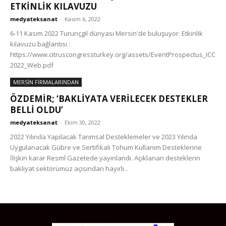
ETKİNLİK KILAVUZU
medyateksanat
-
Kasım 6, 2022
6-11 Kasım 2022 Turunçgil dünyası Mersin'de buluşuyor. Etkinlik
kılavuzu bağlantısı :
https://www.citruscongressturkey.org/assets/EventProspectus_ICC
2022_Web.pdf
MERSİN FİRMALARINDAN
ÖZDEMIR; ‘BAKLIYATA VERILECEK DESTEKLER
BELLI OLDU’
medyateksanat
-
Ekim 30, 2022
2022 Yılında Yapılacak Tarımsal Desteklemeler ve 2023 Yılında
Uygulanacak Gübre ve Sertifikalı Tohum Kullanım Desteklerine
İlişkin karar Resmî Gazetede yayınlandı. Açıklanan desteklerin
bakliyat sektörümüz açısından hayırlı...