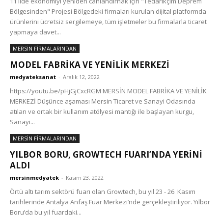
11 ilde ekonomiyi yeniden canlandırnak için "Tedarikçim Deprem
Bölgesinden" Projesi Bölgedeki firmaları kurulan dijital platformda
ürünlerini ücretsiz sergilemeye, tüm işletmeler bu firmalarla ticaret
yapmaya davet...
MERSİN FİRMALARINDAN
MODEL FABRİKA VE YENİLİK MERKEZİ
medyateksanat
-
Aralık 12, 2022
https://youtu.be/pHjGjCxcRGM MERSİN MODEL FABRİKA VE YENİLİK
MERKEZİ Düşünce aşaması Mersin Ticaret ve Sanayi Odasında
atılan ve ortak bir kullanım atölyesi mantığı ile başlayan kurgu,
Sanayi...
MERSİN FİRMALARINDAN
YILBOR BORU, GROWTECH FUARI’NDA YERİNİ
ALDI
mersinmedyatek
-
Kasım 23, 2022
Örtü altı tarım sektörü fuarı olan Growtech, bu yıl 23 - 26 Kasım
tarihlerinde Antalya Anfaş Fuar Merkezi’nde gerçekleştiriliyor. Yılbor
Boru’da bu yıl fuardaki...