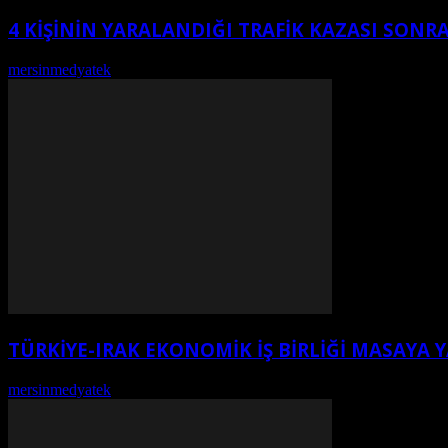
4 KİŞİNİN YARALANDIĞI TRAFİK KAZASI SON
mersinmedyatek
-
Ağustos 5, 2026
TÜRKIYE-IRAK EKONOMIK İŞ BIRLIĞI MASAYA Y
mersinmedyatek
-
Ağustos 2, 2026