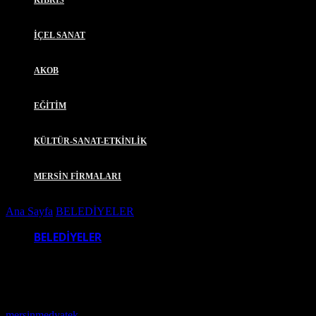
KIBRIS
İÇEL SANAT
AKOB
EĞİTİM
KÜLTÜR-SANAT-ETKİNLİK
MERSİN FİRMALARI
Ana Sayfa
BELEDİYELER
TOROSLAR BELEDİYESİ, GEZİC
BELEDİYELER
TOROSLAR BELEDİYESİ, GEZİCİ ARA
Yazar
mersinmedyatek