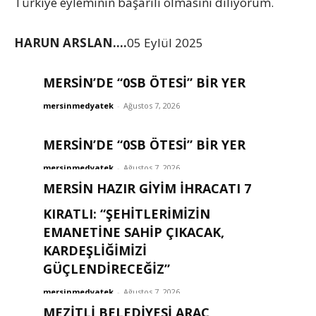
Türkiye eyleminin başarılı olmasını diliyorum.
HARUN ARSLAN….
05 Eylül 2025
MERSİN’DE “0SB ÖTESİ” BİR YER
mersinmedyatek
-
Ağustos 7, 2026
MERSİN’DE “0SB ÖTESİ” BİR YER
mersinmedyatek
-
Ağustos 7, 2026
MERSİN HAZIR GİYİM İHRACATI 7
AYDA 211 MİLYON DOLARI AŞTI
KIRATLI: “ŞEHITLERIMIZIN
EMANETINE SAHIP ÇIKACAK,
mersinmedyatek
-
Ağustos 7, 2026
KARDEŞLIĞIMIZI
GÜÇLENDIRECEĞIZ”
mersinmedyatek
-
Ağustos 7, 2026
MEZİTLİ BELEDİYESİ ARAÇ