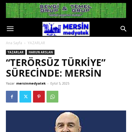
Ana Sayfa
YAZARLAR
YAZARLAR
HARUN ARSLAN
“TERÖRSÜZ TÜRKİYE”
SÜRECINDE: MERSİN
Yazar
mersinmedyatek
-
Eylül 5, 2025