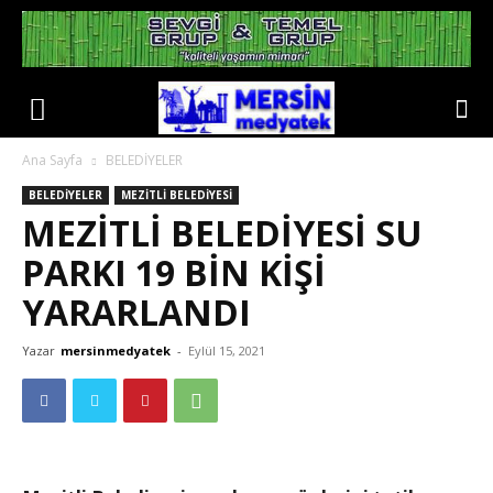
Ana Sayfa
BELEDİYELER
BELEDİYELER
MEZİTLİ BELEDİYESİ
MEZİTLİ BELEDİYESİ SU
PARKI 19 BİN KİŞİ
YARARLANDI
Yazar
mersinmedyatek
-
Eylül 15, 2021