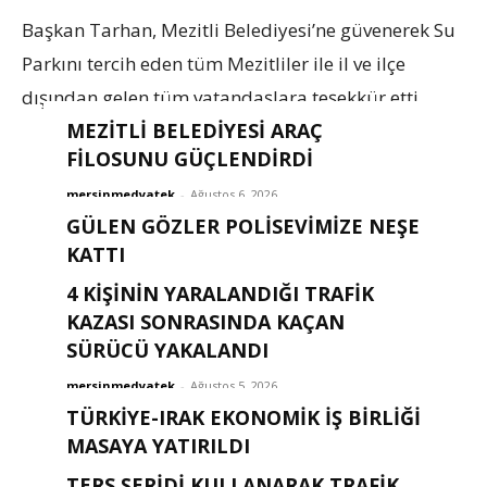
Başkan Tarhan, Mezitli Belediyesi’ne güvenerek Su
Parkını tercih eden tüm Mezitliler ile il ve ilçe
dışından gelen tüm vatandaşlara teşekkür etti.
MEZİTLİ BELEDİYESİ ARAÇ
FİLOSUNU GÜÇLENDİRDİ
mersinmedyatek
-
Ağustos 6, 2026
GÜLEN GÖZLER POLISEVIMIZE NEŞE
KATTI
4 KİŞİNİN YARALANDIĞI TRAFİK
mersinmedyatek
-
Ağustos 6, 2026
KAZASI SONRASINDA KAÇAN
SÜRÜCÜ YAKALANDI
mersinmedyatek
-
Ağustos 5, 2026
TÜRKIYE-IRAK EKONOMIK İŞ BIRLIĞI
MASAYA YATIRILDI
TERS ŞERİDİ KULLANARAK TRAFİK
mersinmedyatek
-
Ağustos 2, 2026