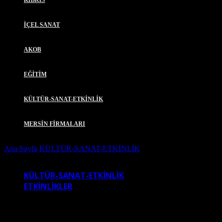
KIBRIS
İÇEL SANAT
AKOB
EĞİTİM
KÜLTÜR-SANAT-ETKİNLİK
MERSİN FİRMALARI
Ana Sayfa
KÜLTÜR-SANAT-ETKİNLİK
MERSİN ETKİNLİK
VE SANAT MERKEZİ
KÜLTÜR-SANAT-ETKİNLİK
ETKİNLİKLER
MERSİN ETKİNLİK VE SANAT