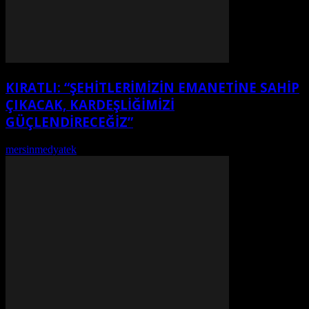
KIRATLI: “ŞEHITLERIMIZIN EMANETINE SAHIP
ÇIKACAK, KARDEŞLIĞIMIZI
GÜÇLENDIRECEĞIZ”
mersinmedyatek
-
Ağustos 7, 2026