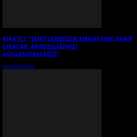
KIRATLI: “ŞEHITLERIMIZIN EMANETINE SAHIP
ÇIKACAK, KARDEŞLIĞIMIZI
GÜÇLENDIRECEĞIZ”
mersinmedyatek
-
Ağustos 7, 2026