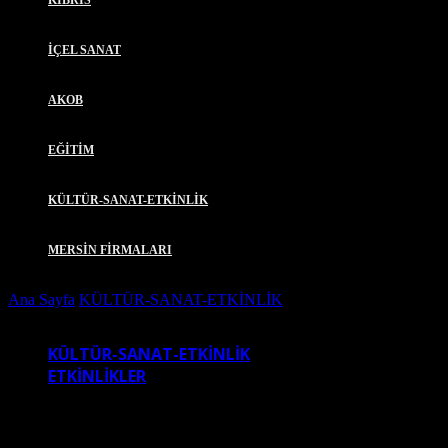
KIBRIS
İÇEL SANAT
AKOB
EĞİTİM
KÜLTÜR-SANAT-ETKİNLİK
MERSİN FİRMALARI
Ana Sayfa
KÜLTÜR-SANAT-ETKİNLİK
Mersin Devlet Opera ve
Balesi Nisan Programı
KÜLTÜR-SANAT-ETKİNLİK
ETKİNLİKLER
MERSIN DEVLET OPERA VE BALESI