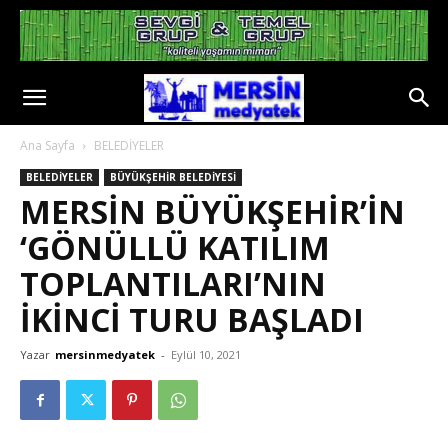
Ana Sayfa
BELEDİYELER
BELEDİYELER
BÜYÜKŞEHİR BELEDİYESİ
MERSİN BÜYÜKŞEHİR’İN
‘GÖNÜLLÜ KATILIM
TOPLANTILARI’NIN
İKİNCİ TURU BAŞLADI
Yazar
mersinmedyatek
-
Eylül 10, 2021