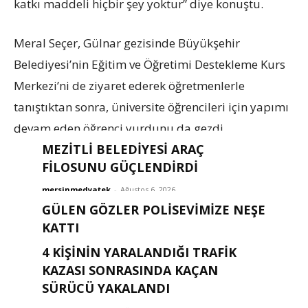
katkı maddeli hiçbir şey yoktur” diye konuştu.
Meral Seçer, Gülnar gezisinde Büyükşehir
Belediyesi’nin Eğitim ve Öğretimi Destekleme Kurs
Merkezi’ni de ziyaret ederek öğretmenlerle
tanıştıktan sonra, üniversite öğrencileri için yapımı
devam eden öğrenci yurdunu da gezdi.
MEZİTLİ BELEDİYESİ ARAÇ
FİLOSUNU GÜÇLENDİRDİ
mersinmedyatek
-
Ağustos 6, 2026
GÜLEN GÖZLER POLISEVIMIZE NEŞE
KATTI
4 KİŞİNİN YARALANDIĞI TRAFİK
mersinmedyatek
-
Ağustos 6, 2026
KAZASI SONRASINDA KAÇAN
SÜRÜCÜ YAKALANDI