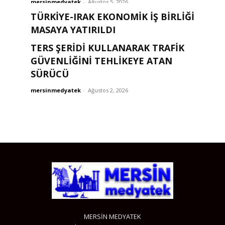
mersinmedyatek
-
Ağustos 5, 2026
TÜRKIYE-IRAK EKONOMIK İŞ BIRLIĞI
MASAYA YATIRILDI
TERS ŞERİDİ KULLANARAK TRAFİK
mersinmedyatek
-
Ağustos 2, 2026
GÜVENLİĞİNİ TEHLİKEYE ATAN
SÜRÜCÜ
mersinmedyatek
-
Ağustos 2, 2026
MERSİN MEDYATEK