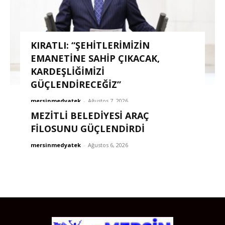
KIRATLI: “ŞEHITLERIMIZIN
EMANETINE SAHIP ÇIKACAK,
KARDEŞLIĞIMIZI
GÜÇLENDIRECEĞIZ”
mersinmedyatek
-
Ağustos 7, 2026
MEZİTLİ BELEDİYESİ ARAÇ
FİLOSUNU GÜÇLENDİRDİ
mersinmedyatek
-
Ağustos 6, 2026