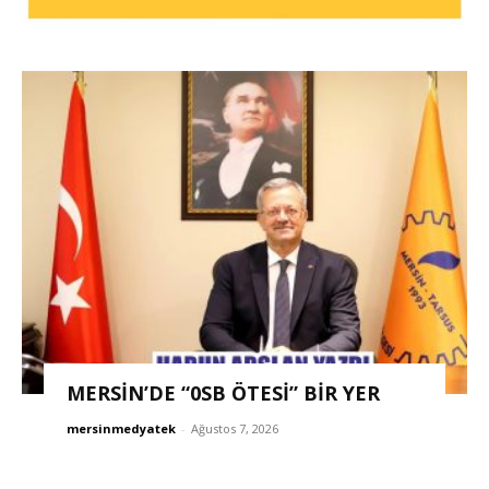
MERSİN’DE “0SB ÖTESİ” BİR YER
mersinmedyatek
-
Ağustos 7, 2026