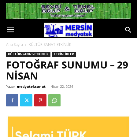
Ana Sayfa
KÜLTÜR-SANAT-ETKİNLİK
KÜLTÜR-SANAT-ETKİNLİK
ETKİNLİKLER
FOTOĞRAF SUNUMU – 29
NİSAN
Yazar
medyateksanat
-
Nisan 22, 2026