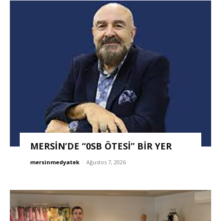
MERSİN’DE “0SB ÖTESİ” BİR YER
mersinmedyatek
-
Ağustos 7, 2026