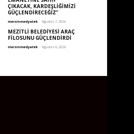
ÇIKACAK, KARDEŞLIĞIMIZI
GÜÇLENDIRECEĞIZ”
mersinmedyatek
-
Ağustos 7, 2026
MEZİTLİ BELEDİYESİ ARAÇ
FİLOSUNU GÜÇLENDİRDİ
mersinmedyatek
-
Ağustos 6, 2026