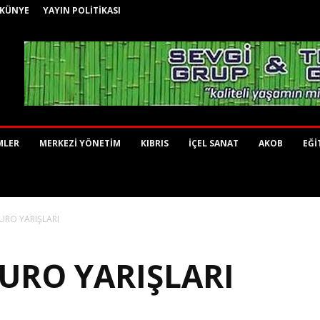
KÜNYE
YAYIN POLİTİKASI
MLER
MERKEZİ YÖNETİM
KIBRIS
İÇEL SANAT
AKOB
EĞİ
URO YARIŞLARI
URO YARIŞLARI