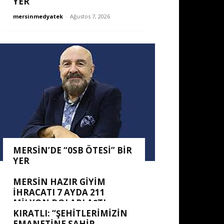
YER
mersinmedyatek
-
Ağustos 7, 2026
MERSİN’DE “0SB ÖTESİ” BİR
YER
mersinmedyatek
-
Ağustos 7, 2026
MERSİN HAZIR GİYİM
İHRACATI 7 AYDA 211
MİLYON DOLARI AŞTI
KIRATLI: “ŞEHITLERIMIZIN
mersinmedyatek
-
Ağustos 7, 2026
EMANETINE SAHIP