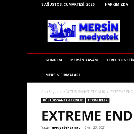
8 AĞUSTOS, CUMARTESI, 2026
HAKKIMIZDA
mersinmedyatek
GÜNDEM
MERSİN YAŞAM
YEREL YÖNETİ
MERSİN FİRMALARI
Ana Sayfa
KÜLTÜR-SANAT-ETKİNLİK
EXTREME END
KÜLTÜR-SANAT-ETKİNLİK
ETKİNLİKLER
EXTREME END
Yazar
medyateksanat
-
Ekim 23, 2021