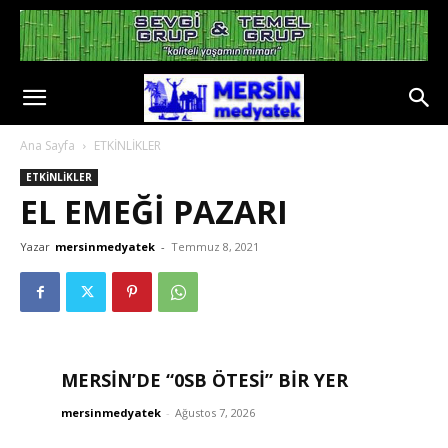
Ana Sayfa
ETKİNLİKLER
ETKİNLİKLER
EL EMEĞİ PAZARI
Yazar
mersinmedyatek
-
Temmuz 8, 2021
MERSİN’DE “0SB ÖTESİ” BİR YER
mersinmedyatek
-
Ağustos 7, 2026