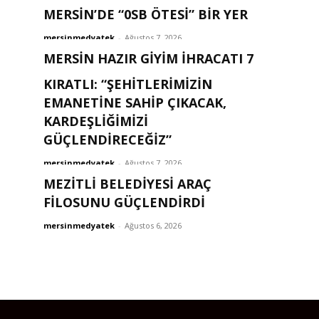
MERSİN’DE “0SB ÖTESİ” BİR YER
mersinmedyatek
-
Ağustos 7, 2026
MERSİN HAZIR GİYİM İHRACATI 7
AYDA 211 MİLYON DOLARI AŞTI
KIRATLI: “ŞEHITLERIMIZIN
EMANETINE SAHIP ÇIKACAK,
mersinmedyatek
-
Ağustos 7, 2026
KARDEŞLIĞIMIZI
GÜÇLENDIRECEĞIZ”
mersinmedyatek
-
Ağustos 7, 2026
MEZİTLİ BELEDİYESİ ARAÇ
FİLOSUNU GÜÇLENDİRDİ
mersinmedyatek
-
Ağustos 6, 2026