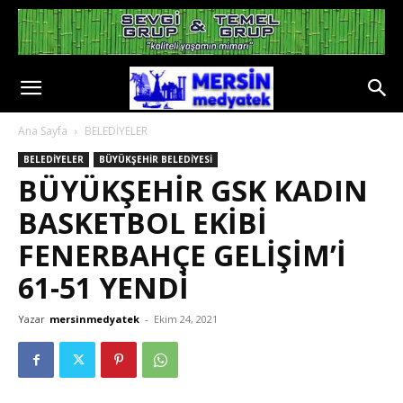
Ana Sayfa
BELEDİYELER
BELEDİYELER
BÜYÜKŞEHİR BELEDİYESİ
BÜYÜKŞEHİR GSK KADIN
BASKETBOL EKİBİ
FENERBAHÇE GELİŞİM’İ
61-51 YENDİ
Yazar
mersinmedyatek
-
Ekim 24, 2021