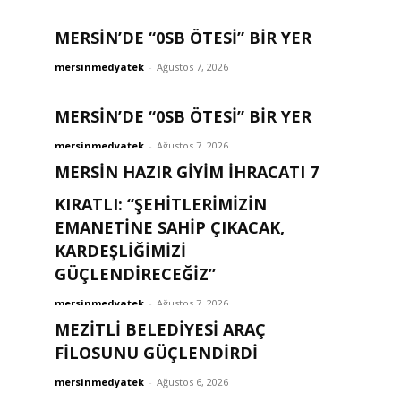
MERSİN’DE “0SB ÖTESİ” BİR YER
mersinmedyatek
-
Ağustos 7, 2026
MERSİN’DE “0SB ÖTESİ” BİR YER
mersinmedyatek
-
Ağustos 7, 2026
MERSİN HAZIR GİYİM İHRACATI 7
AYDA 211 MİLYON DOLARI AŞTI
KIRATLI: “ŞEHITLERIMIZIN
EMANETINE SAHIP ÇIKACAK,
mersinmedyatek
-
Ağustos 7, 2026
KARDEŞLIĞIMIZI
GÜÇLENDIRECEĞIZ”
mersinmedyatek
-
Ağustos 7, 2026
MEZİTLİ BELEDİYESİ ARAÇ
FİLOSUNU GÜÇLENDİRDİ
mersinmedyatek
-
Ağustos 6, 2026