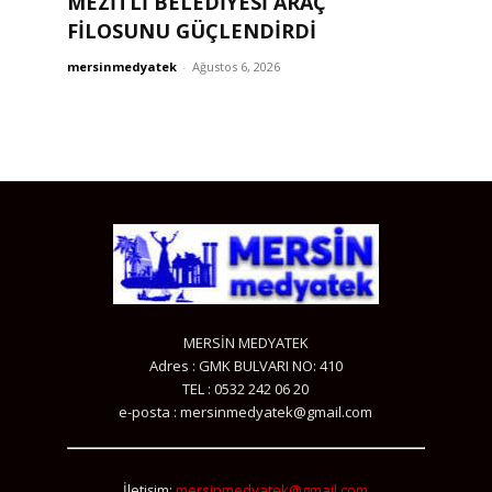
MEZİTLİ BELEDİYESİ ARAÇ
FİLOSUNU GÜÇLENDİRDİ
mersinmedyatek
-
Ağustos 6, 2026
MERSİN MEDYATEK
Adres : GMK BULVARI NO: 410
TEL : 0532 242 06 20
e-posta : mersinmedyatek@gmail.com
İletişim:
mersinmedyatek@gmail.com