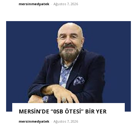
mersinmedyatek
-
Ağustos 7, 2026
MERSİN’DE “0SB ÖTESİ” BİR YER
mersinmedyatek
-
Ağustos 7, 2026