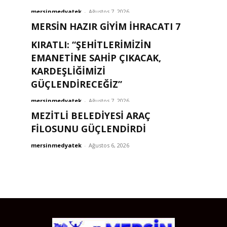
mersinmedyatek
-
Ağustos 7, 2026
MERSİN HAZIR GİYİM İHRACATI 7
AYDA 211 MİLYON DOLARI AŞTI
KIRATLI: “ŞEHITLERIMIZIN
EMANETINE SAHIP ÇIKACAK,
mersinmedyatek
-
Ağustos 7, 2026
KARDEŞLIĞIMIZI
GÜÇLENDIRECEĞIZ”
mersinmedyatek
-
Ağustos 7, 2026
MEZİTLİ BELEDİYESİ ARAÇ
FİLOSUNU GÜÇLENDİRDİ
mersinmedyatek
-
Ağustos 6, 2026