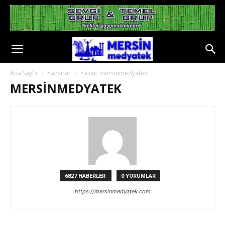
Ana Sayfa
Yazarlar
Yazar: mersinmedyatek
MERSINMEDYATEK
6827 HABERLER
0 YORUMLAR
https://mersinmedyatek.com