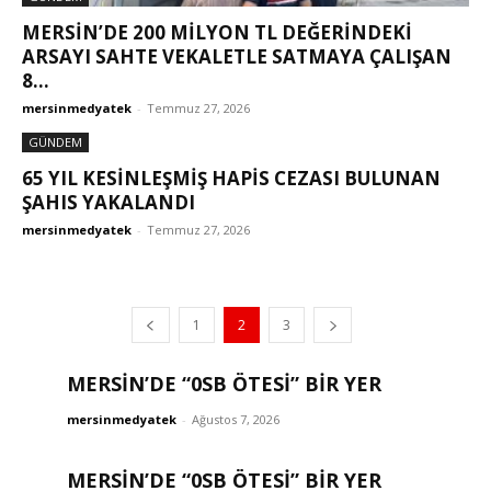
MERSİN’DE 200 MİLYON TL DEĞERİNDEKİ
ARSAYI SAHTE VEKALETLE SATMAYA ÇALIŞAN
8...
mersinmedyatek
-
Temmuz 27, 2026
GÜNDEM
65 YIL KESİNLEŞMİŞ HAPİS CEZASI BULUNAN
ŞAHIS YAKALANDI
mersinmedyatek
-
Temmuz 27, 2026
1
2
3
MERSİN’DE “0SB ÖTESİ” BİR YER
mersinmedyatek
-
Ağustos 7, 2026
MERSİN’DE “0SB ÖTESİ” BİR YER