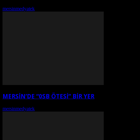
mersinmedyatek
-
Ağustos 7, 2026
MERSİN’DE “0SB ÖTESİ” BİR YER
mersinmedyatek
-
Ağustos 7, 2026