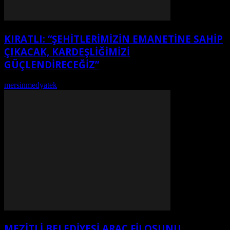
KIRATLI: “ŞEHITLERIMIZIN EMANETINE SAHIP
ÇIKACAK, KARDEŞLIĞIMIZI
GÜÇLENDIRECEĞIZ”
mersinmedyatek
-
Ağustos 7, 2026
MEZİTLİ BELEDİYESİ ARAÇ FİLOSUNU