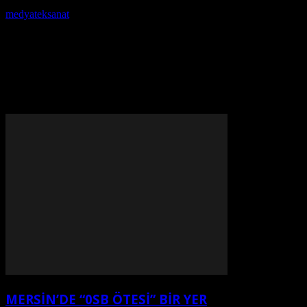
Yazar
medyateksanat
-
Ekim 7, 2021
MERSİN’DE “0SB ÖTESİ” BİR YER