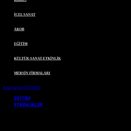
KIBRIS
İÇEL SANAT
AKOB
EĞİTİM
KÜLTÜR-SANAT-ETKİNLİK
MERSİN FİRMALARI
Ana Sayfa
EĞİTİM
YENİŞEHİR’DE ÜCRETSİZ EĞİTİMLER
EĞİTİM
ETKİNLİKLER
YENİŞEHİR’DE ÜCRETSİZ EĞİTİMLER