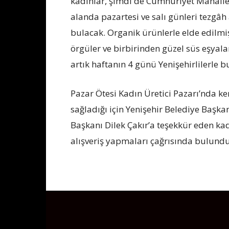
kadınlar, şimdi de Cumhuriyet Mahalles
alanda pazartesi ve salı günleri tezgâ
bulacak. Organik ürünlerle elde edilmiş 
örgüler ve birbirinden güzel süs eşyalar
artık haftanın 4 günü Yenişehirlilerle 
Pazar Ötesi Kadın Üretici Pazarı’nda ke
sağladığı için Yenişehir Belediye Başka
Başkanı Dilek Çakır’a teşekkür eden kad
alışveriş yapmaları çağrısında bulundu