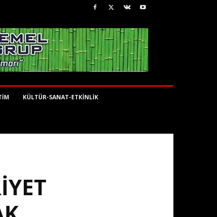
TİM
KÜLTÜR-SANAT-ETKİNLİK
IYET
AK