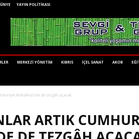
KÜNYE
YAYIN POLİTİKASI
MLER
MERKEZİ YÖNETİM
KIBRIS
İÇEL SANAT
AKOB
EĞİ
Cumhuriyet Mahallesi’nde de tezgâh açacak
INLAR ARTIK CUMHUR
DE DE TEZGÂH AÇAC