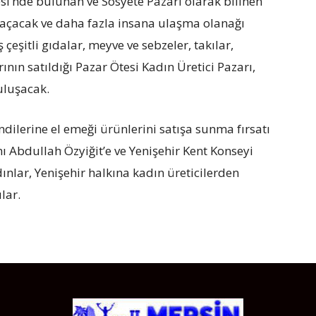
i’nde bulunan ve Sosyete Pazarı olarak bilinen
h açacak ve daha fazla insana ulaşma olanağı
çeşitli gıdalar, meyve ve sebzeler, takılar,
ının satıldığı Pazar Ötesi Kadın Üretici Pazarı,
buluşacak.
ndilerine el emeği ürünlerini satışa sunma fırsatı
nı Abdullah Özyiğit’e ve Yenişehir Kent Konseyi
ınlar, Yenişehir halkına kadın üreticilerden
lar.