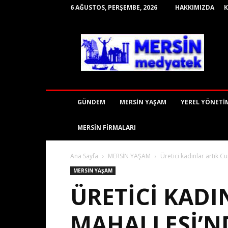
6 AĞUSTOS, PERŞEMBE, 2026
HAKKIMIZDA
mersinmedyatek
GÜNDEM
MERSİN YAŞAM
YEREL YÖNETİ
MERSİN FİRMALARI
Ana Sayfa
MERSİN YAŞAM
Üretici kadınlar artık 
MERSİN YAŞAM
ÜRETICI KAD
MAHALLESI’N