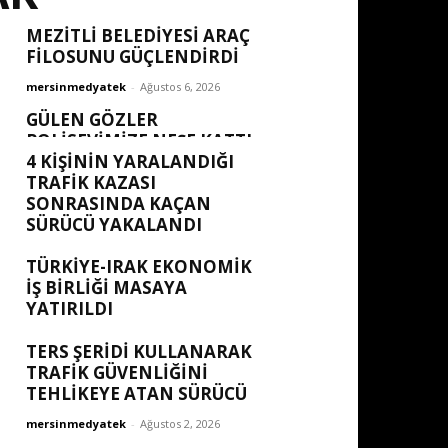
MEZİTLİ BELEDİYESİ ARAÇ
FİLOSUNU GÜÇLENDİRDİ
mersinmedyatek
-
Ağustos 6, 2026
GÜLEN GÖZLER
POLISEVIMIZE NEŞE KATTI
4 KİŞİNİN YARALANDIĞI
mersinmedyatek
-
Ağustos 6, 2026
TRAFİK KAZASI
SONRASINDA KAÇAN
SÜRÜCÜ YAKALANDI
mersinmedyatek
-
Ağustos 5, 2026
TÜRKIYE-IRAK EKONOMIK
İŞ BIRLIĞI MASAYA
YATIRILDI
mersinmedyatek
-
Ağustos 2, 2026
TERS ŞERİDİ KULLANARAK
TRAFİK GÜVENLİĞİNİ
TEHLİKEYE ATAN SÜRÜCÜ
mersinmedyatek
-
Ağustos 2, 2026