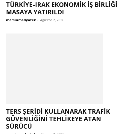
TÜRKIYE-IRAK EKONOMIK İŞ BIRLIĞI
MASAYA YATIRILDI
mersinmedyatek
-
Ağustos 2, 2026
TERS ŞERİDİ KULLANARAK TRAFİK
GÜVENLİĞİNİ TEHLİKEYE ATAN
SÜRÜCÜ