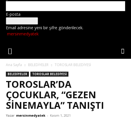
E-posta
Email adresine yeni bir şifre gönderilecek.
mersinmedyatek
Ana Sayfa
BELEDİYELER
TOROSLAR BELEDİYESİ
BELEDİYELER
TOROSLAR BELEDİYESİ
TOROSLAR’DA
ÇOCUKLAR, “GEZEN
SİNEMAYLA” TANIŞTI
Yazar
mersinmedyatek
-
Kasım 1, 2021