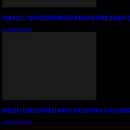
KIRATLI: “ŞEHITLERIMIZIN EMANETINE SAHIP 
mersinmedyatek
-
Ağustos 7, 2026
MEZİTLİ BELEDİYESİ ARAÇ FİLOSUNU GÜÇLEND
mersinmedyatek
-
Ağustos 6, 2026