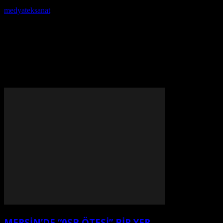
Yazar
medyateksanat
-
Eylül 5, 2021
MERSİN’DE “0SB ÖTESİ” BİR YER