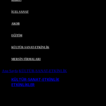
KIBRIS
İÇEL SANAT
AKOB
EĞİTİM
KÜLTÜR-SANAT-ETKİNLİK
MERSİN FİRMALARI
Ana Sayfa
KÜLTÜR-SANAT-ETKİNLİK
SÜSLÜ KADINLAR Bİ
KÜLTÜR-SANAT-ETKİNLİK
ETKİNLİKLER
SÜSLÜ KADINLAR BİSİKLET TURU – 19