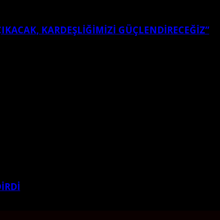
ÇIKACAK, KARDEŞLIĞIMIZI GÜÇLENDIRECEĞIZ”
İRDİ