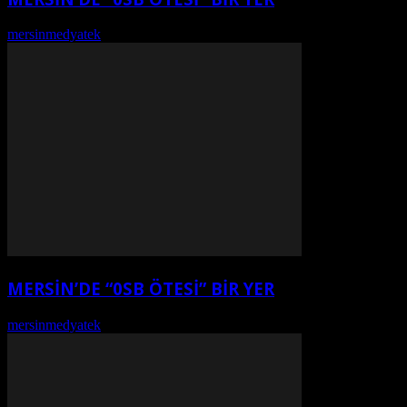
mersinmedyatek
-
Ağustos 7, 2026
MERSİN’DE “0SB ÖTESİ” BİR YER
mersinmedyatek
-
Ağustos 7, 2026