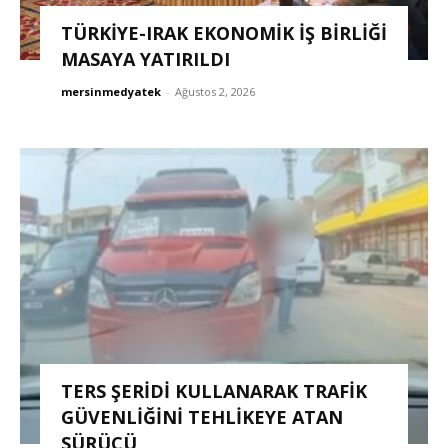
TÜRKIYE-IRAK EKONOMIK İŞ BIRLIĞI
MASAYA YATIRILDI
mersinmedyatek
-
Ağustos 2, 2026
TERS ŞERİDİ KULLANARAK TRAFİK
GÜVENLİĞİNİ TEHLİKEYE ATAN
SÜRÜCÜ