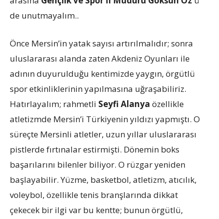
arasına
Gençlik ve Spor İl Müdürü Göksün Öz’
ü
de unutmayalım..
Önce Mersin’in yatak sayısı artırılmalıdır; sonra
uluslararası alanda zaten Akdeniz Oyunları ile
adının duyurulduğu kentimizde yaygın, örgütlü
spor etkinliklerinin yapılmasına uğraşabiliriz.
Hatırlayalım; rahmetli
Seyfi Alanya
özellikle
atletizmde Mersin’i Türkiyenin yıldızı yapmıştı. O
süreçte Mersinli atletler, uzun yıllar uluslararası
pistlerde fırtınalar estirmişti. Dönemin boks
başarılarını bilenler biliyor. O rüzgar yeniden
başlayabilir. Yüzme, basketbol, atletizm, atıcılık,
voleybol, özellikle tenis branşlarında dikkat
çekecek bir ilgi var bu kentte; bunun örgütlü,