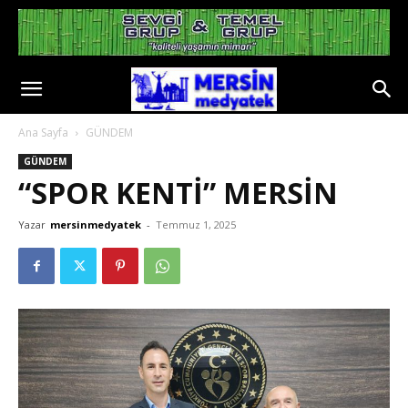
Ana Sayfa
GÜNDEM
GÜNDEM
“SPOR KENTİ” MERSİN
Yazar
mersinmedyatek
-
Temmuz 1, 2025