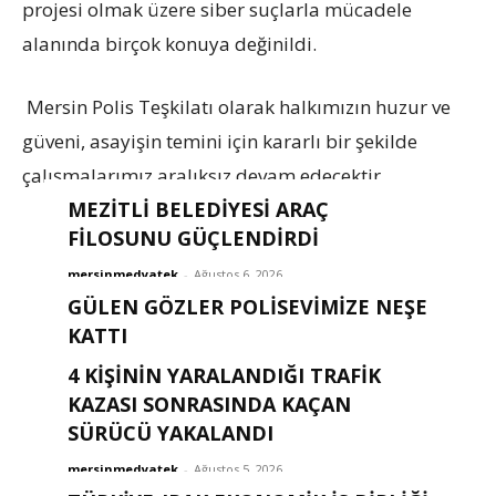
projesi olmak üzere siber suçlarla mücadele
alanında birçok konuya değinildi.
Mersin Polis Teşkilatı olarak halkımızın huzur ve
güveni, asayişin temini için kararlı bir şekilde
çalışmalarımız aralıksız devam edecektir.
MEZİTLİ BELEDİYESİ ARAÇ
FİLOSUNU GÜÇLENDİRDİ
mersinmedyatek
-
Ağustos 6, 2026
GÜLEN GÖZLER POLISEVIMIZE NEŞE
KATTI
4 KİŞİNİN YARALANDIĞI TRAFİK
mersinmedyatek
-
Ağustos 6, 2026
KAZASI SONRASINDA KAÇAN
SÜRÜCÜ YAKALANDI
mersinmedyatek
-
Ağustos 5, 2026