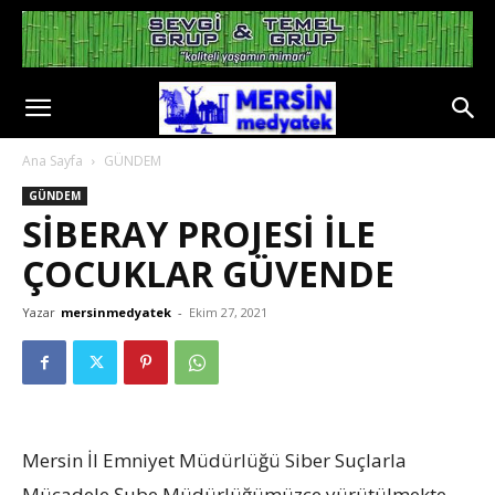
Ana Sayfa
GÜNDEM
GÜNDEM
SİBERAY PROJESİ İLE
ÇOCUKLAR GÜVENDE
Yazar
mersinmedyatek
-
Ekim 27, 2021
Mersin İl Emniyet Müdürlüğü Siber Suçlarla
Mücadele Şube Müdürlüğümüzce yürütülmekte