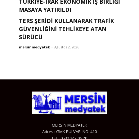
TÜRKIYE-IRAK EKONOMIK İŞ BIRLIĞI
MASAYA YATIRILDI
TERS ŞERİDİ KULLANARAK TRAFİK
mersinmedyatek
-
Ağustos 2, 2026
GÜVENLİĞİNİ TEHLİKEYE ATAN
SÜRÜCÜ
mersinmedyatek
-
Ağustos 2, 2026
MERSİN MEDYATEK
Adres : GMK BULVARI NO: 410
TEL : 0532 242 06 20