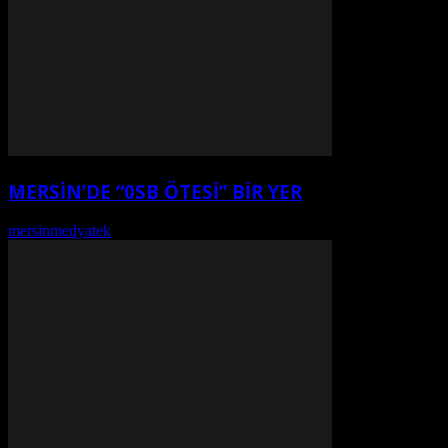
MERSİN’DE “0SB ÖTESİ” BİR YER
mersinmedyatek
-
Ağustos 7, 2026