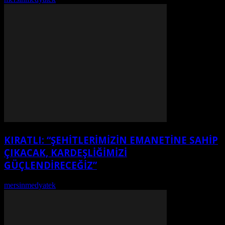
KIRATLI: “ŞEHITLERIMIZIN EMANETINE SAHIP
ÇIKACAK, KARDEŞLIĞIMIZI
GÜÇLENDIRECEĞIZ”
mersinmedyatek
-
Ağustos 7, 2026