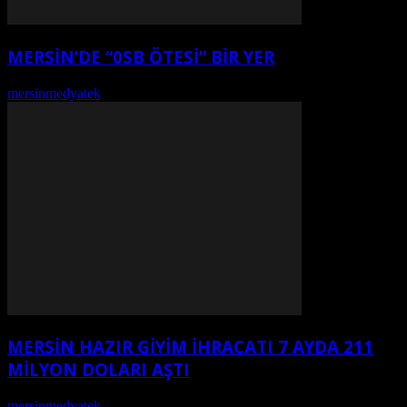
MERSİN’DE “0SB ÖTESİ” BİR YER
mersinmedyatek
-
Ağustos 7, 2026
MERSİN HAZIR GİYİM İHRACATI 7 AYDA 211
MİLYON DOLARI AŞTI
mersinmedyatek
-
Ağustos 7, 2026