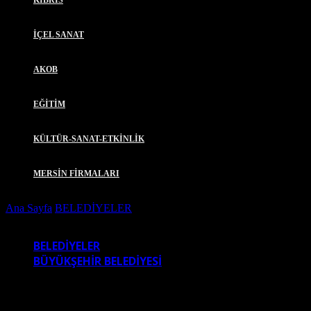
KIBRIS
İÇEL SANAT
AKOB
EĞİTİM
KÜLTÜR-SANAT-ETKİNLİK
MERSİN FİRMALARI
Ana Sayfa
BELEDİYELER
MUT TAŞHAN’DAN KLASİK
MÜZİK EZGİLERİ YÜKSELDİ
BELEDİYELER
BÜYÜKŞEHİR BELEDİYESİ
MUT TAŞHAN’DAN KLASİK MÜZİK