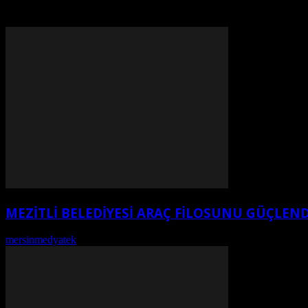
çalışmalardan dolayı memnuniyetini belirtti. Ev sahip
MEZİTLİ BELEDİYESİ ARAÇ FİLOSUNU GÜÇLEND
mersinmedyatek
-
Ağustos 6, 2026