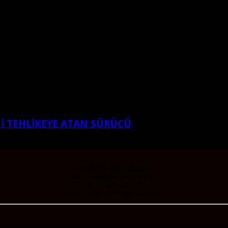
Nİ TEHLİKEYE ATAN SÜRÜCÜ
MERSİN MEDYATEK
Adres : GMK BULVARI NO: 410
TEL : 0532 242 06 20
e-posta : mersinmedyatek@gmail.com