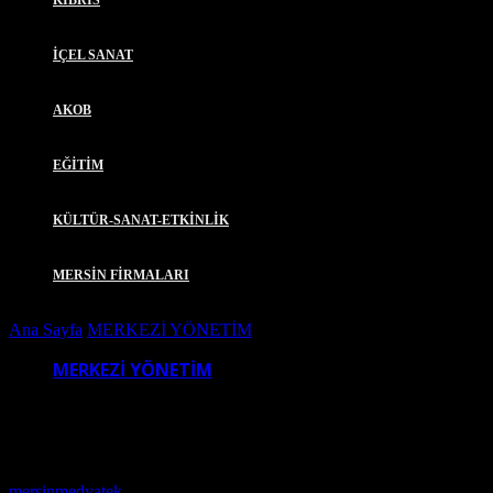
KIBRIS
İÇEL SANAT
AKOB
EĞİTİM
KÜLTÜR-SANAT-ETKİNLİK
MERSİN FİRMALARI
Ana Sayfa
MERKEZİ YÖNETİM
MUSTAFA ÖZKAYA MERSİN
MERKEZİ YÖNETİM
MUSTAFA ÖZKAYA MERSİN’DE
Yazar
mersinmedyatek