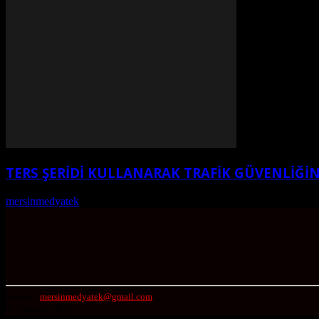
TERS ŞERİDİ KULLANARAK TRAFİK GÜVENLİĞİ
mersinmedyatek
-
Ağustos 2, 2026
İletişim:
mersinmedyatek@gmail.com
© mersin 2021