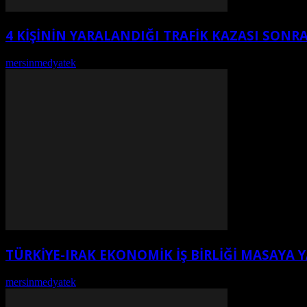
4 KİŞİNİN YARALANDIĞI TRAFİK KAZASI SON
mersinmedyatek
-
Ağustos 5, 2026
TÜRKIYE-IRAK EKONOMIK İŞ BIRLIĞI MASAYA Y
mersinmedyatek
-
Ağustos 2, 2026