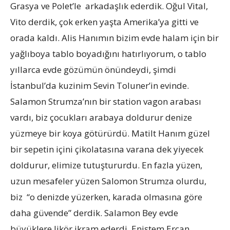
Grasya ve Polet’le arkadaşlık ederdik. Oğul Vital,
Vito derdik, çok erken yaşta Amerika’ya gitti ve
orada kaldı. Alis Hanımın bizim evde halam için bir
yağlıboya tablo boyadığını hatırlıyorum, o tablo
yıllarca evde gözümün önündeydi, şimdi
İstanbul’da kuzinim Sevin Toluner’in evinde.
Salamon Strumza’nın bir station vagon arabası
vardı, biz çocukları arabaya doldurur denize
yüzmeye bir koya götürürdü. Matilt Hanım güzel
bir sepetin içini çikolatasına varana dek yiyecek
doldurur, elimize tutuştururdu. En fazla yüzen,
uzun mesafeler yüzen Salomon Strumza olurdu,
biz “o denizde yüzerken, karada olmasına göre
daha güvende” derdik. Salamon Bey evde
büyüklere likör ikram ederdi. Eniştem Ercan