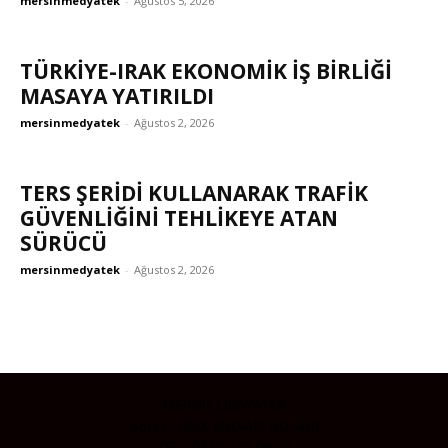
mersinmedyatek
-
Ağustos 5, 2026
TÜRKIYE-IRAK EKONOMIK İŞ BIRLIĞI
MASAYA YATIRILDI
mersinmedyatek
-
Ağustos 2, 2026
TERS ŞERİDİ KULLANARAK TRAFİK
GÜVENLİĞİNİ TEHLİKEYE ATAN
SÜRÜCÜ
mersinmedyatek
-
Ağustos 2, 2026
MERSİN MEDYATEK
Adres : GMK BULVARI NO: 410
TEL : 0532 242 06 20