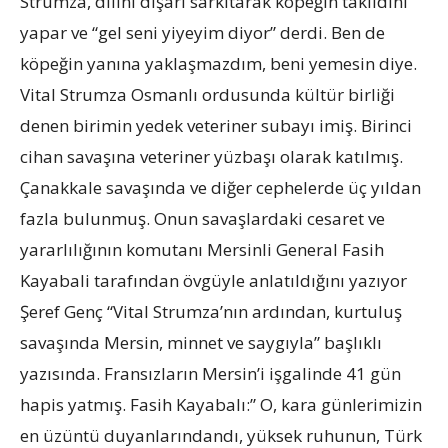
Strumza, dilini dışarı sarkıtarak köpeğin taklidini
yapar ve “gel seni yiyeyim diyor” derdi. Ben de
köpeğin yanına yaklaşmazdım, beni yemesin diye.
Vital Strumza Osmanlı ordusunda kültür birliği
denen birimin yedek veteriner subayı imiş. Birinci
cihan savaşına veteriner yüzbaşı olarak katılmış.
Çanakkale savaşında ve diğer cephelerde üç yıldan
fazla bulunmuş. Onun savaşlardaki cesaret ve
yararlılığının komutanı Mersinli General Fasih
Kayabali tarafından övgüyle anlatıldığını yazıyor
Şeref Genç “Vital Strumza’nın ardından, kurtuluş
savaşında Mersin, minnet ve saygıyla” başlıklı
yazısında. Fransızların Mersin’i işgalinde 41 gün
hapis yatmış. Fasih Kayabalı:” O, kara günlerimizin
en üzüntü duyanlarındandı, yüksek ruhunun, Türk