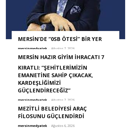
MERSİN’DE “0SB ÖTESİ” BİR YER
mersinmedyatek
-
Ağustos 7, 2026
MERSİN HAZIR GİYİM İHRACATI 7
AYDA 211 MİLYON DOLARI AŞTI
KIRATLI: “ŞEHITLERIMIZIN
EMANETINE SAHIP ÇIKACAK,
mersinmedyatek
-
Ağustos 7, 2026
KARDEŞLIĞIMIZI
GÜÇLENDIRECEĞIZ”
mersinmedyatek
-
Ağustos 7, 2026
MEZİTLİ BELEDİYESİ ARAÇ
FİLOSUNU GÜÇLENDİRDİ
mersinmedyatek
-
Ağustos 6, 2026