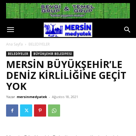
Ana Sayfa
BELEDİYELER
BELEDİYELER
BÜYÜKŞEHİR BELEDİYESİ
MERSİN BÜYÜKŞEHİR’LE
DENİZ KİRLİLİĞİNE GEÇİT
YOK
Yazar
mersinmedyatek
-
Ağustos 18, 2021