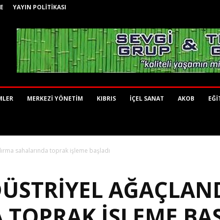
E
YAYIN POLİTİKASI
MLER
MERKEZİ YÖNETİM
KIBRIS
İÇEL SANAT
AKOB
EĞİ
dırma sahalarında toprak işleme başladı
DÜSTRIYEL AĞAÇLAN
 TOPRAK IŞLEME BA