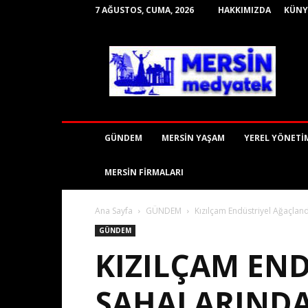
7 AĞUSTOS, CUMA, 2026
HAKKIMIZDA
KÜNY
mersinmedyatek
GÜNDEM
MERSİN YAŞAM
YEREL YÖNETİ
MERSİN FİRMALARI
Ana Sayfa
GÜNDEM
Kızılçam Endüstriyel Ağaçlan
GÜNDEM
KIZILÇAM EN
SAHALARINDA