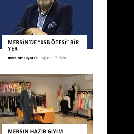
MERSİN’DE “0SB ÖTESİ” BİR
YER
mersinmedyatek
-
Ağustos 7, 2026
MERSİN HAZIR GİYİM