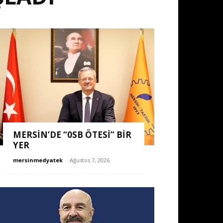
MERSİN’DE “0SB ÖTESİ” BİR
YER
mersinmedyatek
-
Ağustos 7, 2026