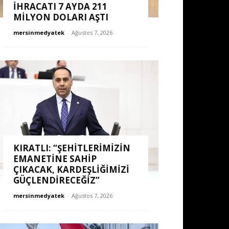
İHRACATI 7 AYDA 211
MİLYON DOLARI AŞTI
mersinmedyatek
-
Ağustos 7, 2026
KIRATLI: “ŞEHITLERIMIZIN
EMANETINE SAHIP
ÇIKACAK, KARDEŞLIĞIMIZI
GÜÇLENDIRECEĞIZ”
mersinmedyatek
-
Ağustos 7, 2026