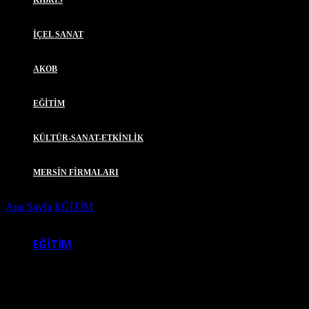
KIBRIS
İÇEL SANAT
AKOB
EĞİTİM
KÜLTÜR-SANAT-ETKİNLİK
MERSİN FİRMALARI
Ana Sayfa
EĞİTİM
HOLLANDA BÜYÜKELÇİ YARDIMCISI
KOCA’YI ZİYARET ETTİ
EĞİTİM
HOLLANDA BÜYÜKELÇİ YARDIMCISI
KOCA’YI ZİYARET ETTİ