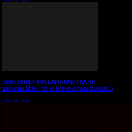
TERS ŞERİDİ KULLANARAK TRAFİK
GÜVENLİĞİNİ TEHLİKEYE ATAN SÜRÜCÜ
mersinmedyatek
-
Ağustos 2, 2026
MERSİN MEDYATEK
Adres : GMK BULVARI NO: 410
TEL : 0532 242 06 20
e-posta : mersinmedyatek@gmail.com