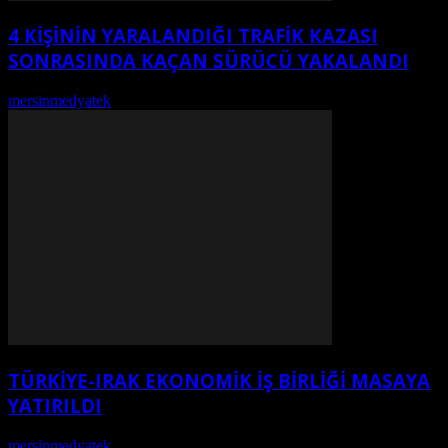
4 KİŞİNİN YARALANDIĞI TRAFİK KAZASI
SONRASINDA KAÇAN SÜRÜCÜ YAKALANDI
mersinmedyatek
-
Ağustos 5, 2026
TÜRKIYE-IRAK EKONOMIK İŞ BIRLIĞI MASAYA
YATIRILDI
mersinmedyatek
-
Ağustos 2, 2026