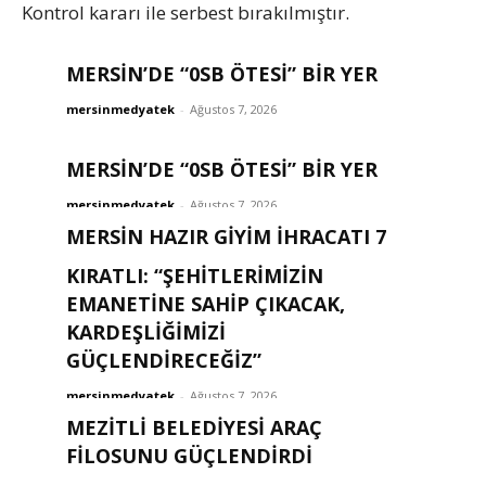
Kontrol kararı ile serbest bırakılmıştır.
MERSİN’DE “0SB ÖTESİ” BİR YER
mersinmedyatek
-
Ağustos 7, 2026
MERSİN’DE “0SB ÖTESİ” BİR YER
mersinmedyatek
-
Ağustos 7, 2026
MERSİN HAZIR GİYİM İHRACATI 7
AYDA 211 MİLYON DOLARI AŞTI
KIRATLI: “ŞEHITLERIMIZIN
EMANETINE SAHIP ÇIKACAK,
mersinmedyatek
-
Ağustos 7, 2026
KARDEŞLIĞIMIZI
GÜÇLENDIRECEĞIZ”
mersinmedyatek
-
Ağustos 7, 2026
MEZİTLİ BELEDİYESİ ARAÇ
FİLOSUNU GÜÇLENDİRDİ