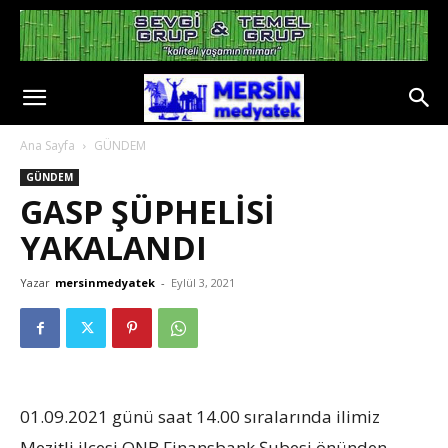
Ana Sayfa
GÜNDEM
GÜNDEM
GASP ŞÜPHELİSİ
YAKALANDI
Yazar
mersinmedyatek
-
Eylül 3, 2021
01.09.2021 günü saat 14.00 sıralarında ilimiz
Mezitli ilçesi QNB Finansbank Şubesi önünden