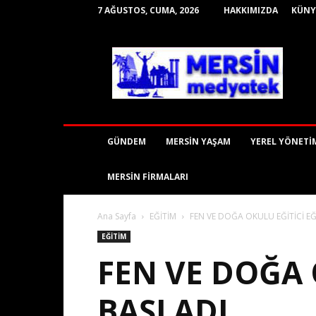
7 AĞUSTOS, CUMA, 2026
HAKKIMIZDA
KÜNY
mersinmedyatek
GÜNDEM
MERSİN YAŞAM
YEREL YÖNETİ
MERSİN FİRMALARI
Ana Sayfa
EĞİTİM
FEN VE DOĞA OKULU EĞİTİCİ EĞ
EĞİTİM
FEN VE DOĞA 
BAŞLADI