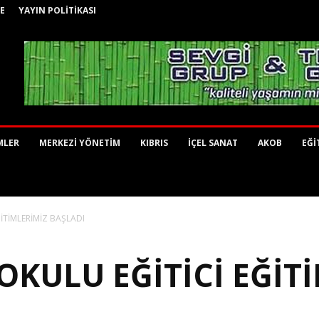
E
YAYIN POLİTİKASI
MLER
MERKEZİ YÖNETİM
KIBRIS
İÇEL SANAT
AKOB
EĞİ
İTİMLERİMİZ BAŞLADI
OKULU EĞİTİCİ EĞİT