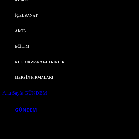
KIBRIS
İÇEL SANAT
AKOB
EĞİTİM
KÜLTÜR-SANAT-ETKİNLİK
MERSİN FİRMALARI
Ana Sayfa
GÜNDEM
DOĞMUŞ: “CUMHURİYET
BAYRAMI’NI EN İÇTEN DUYGULARLA KUTLUYORUM”
GÜNDEM
DOĞMUŞ: “CUMHURİYET
BAYRAMI’NI EN İÇTEN DUYGULARLA