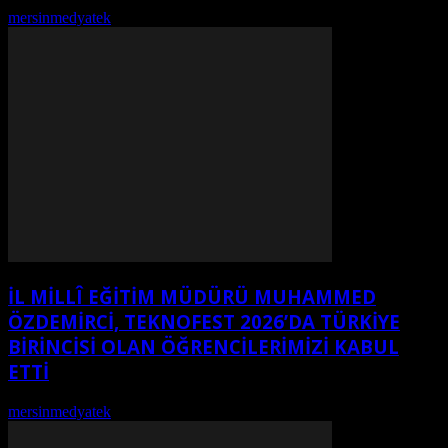
mersinmedyatek
-
Ağustos 9, 2026
İL MİLLÎ EĞİTİM MÜDÜRÜ MUHAMMED
ÖZDEMİRCİ, TEKNOFEST 2026’DA TÜRKİYE
BİRİNCİSİ OLAN ÖĞRENCİLERİMİZİ KABUL
ETTİ
mersinmedyatek
-
Ağustos 9, 2026