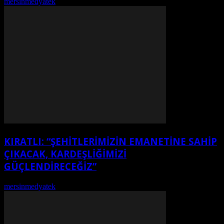
mersinmedyatek
-
Ağustos 7, 2026
KIRATLI: “ŞEHITLERIMIZIN EMANETINE SAHIP
ÇIKACAK, KARDEŞLIĞIMIZI
GÜÇLENDIRECEĞIZ”
mersinmedyatek
-
Ağustos 7, 2026