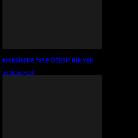
MERSİN’DE “0SB ÖTESİ” BİR YER
mersinmedyatek
-
Ağustos 7, 2026