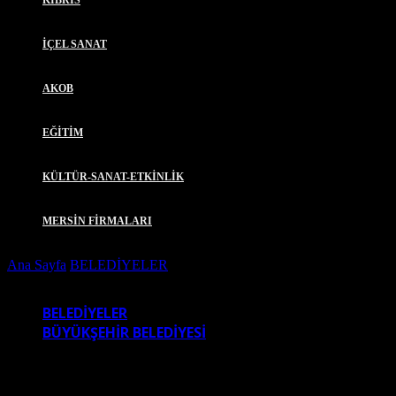
KIBRIS
İÇEL SANAT
AKOB
EĞİTİM
KÜLTÜR-SANAT-ETKİNLİK
MERSİN FİRMALARI
Ana Sayfa
BELEDİYELER
BÜYÜKŞEHİR’LE İSTİKLAL
CADDESİ MODERN BİR GÖRÜNÜME KAVUŞACAK
BELEDİYELER
BÜYÜKŞEHİR BELEDİYESİ
BÜYÜKŞEHİR’LE İSTİKLAL CADDESİ