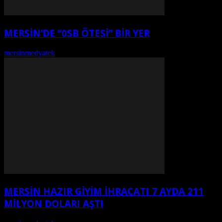
MERSİN’DE “0SB ÖTESİ” BİR YER
mersinmedyatek
-
Ağustos 7, 2026
MERSİN HAZIR GİYİM İHRACATI 7 AYDA 211
MİLYON DOLARI AŞTI