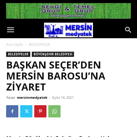
Ana Sayfa
BELEDİYELER
BELEDİYELER
BÜYÜKŞEHİR BELEDİYESİ
BAŞKAN SEÇER’DEN
MERSİN BAROSU’NA
ZİYARET
Yazar
mersinmedyatek
-
Eylül 14, 2021