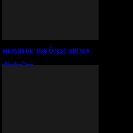
MERSİN’DE “0SB ÖTESİ” BİR YER
mersinmedyatek
-
Ağustos 7, 2026