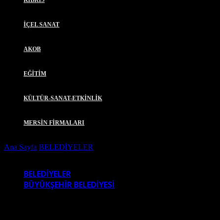
KIBRIS
İÇEL SANAT
AKOB
EĞİTİM
KÜLTÜR-SANAT-ETKİNLİK
MERSİN FİRMALARI
Ana Sayfa
BELEDİYELER
BAŞKAN SEÇEr, 23. DİNLER
BULUŞMASI’NA KATILDI
BELEDİYELER
BÜYÜKŞEHİR BELEDİYESİ
BAŞKAN SEÇER, 23. DİNLER