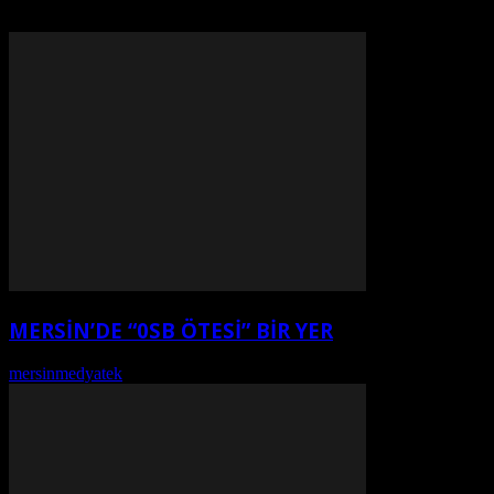
MERSİN’DE “0SB ÖTESİ” BİR YER
mersinmedyatek
-
Ağustos 7, 2026