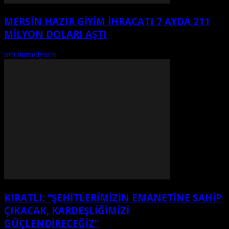
MERSİN HAZIR GİYİM İHRACATI 7 AYDA 211
MİLYON DOLARI AŞTI
mersinmedyatek
-
Ağustos 7, 2026
KIRATLI: “ŞEHITLERIMIZIN EMANETINE SAHIP
ÇIKACAK, KARDEŞLIĞIMIZI
GÜÇLENDIRECEĞIZ”