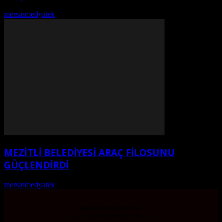
mersinmedyatek
-
Ağustos 7, 2026
MEZİTLİ BELEDİYESİ ARAÇ FİLOSUNU
GÜÇLENDİRDİ
mersinmedyatek
-
Ağustos 6, 2026
MERSİN MEDYATEK
Adres : GMK BULVARI NO: 410