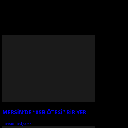
daha çok hedefleye odaklanmamızı sağlıyor. Her
zaman sporcunun yanında olduğu için kendilerine
teşekkür ediyoruz.” diye konuştu.
MERSİN’DE “0SB ÖTESİ” BİR YER
mersinmedyatek
-
Ağustos 7, 2026