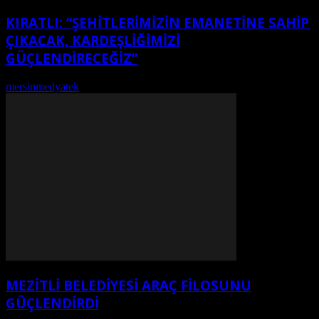
KIRATLI: “ŞEHITLERIMIZIN EMANETINE SAHIP
ÇIKACAK, KARDEŞLIĞIMIZI
GÜÇLENDIRECEĞIZ”
mersinmedyatek
-
Ağustos 7, 2026
MEZİTLİ BELEDİYESİ ARAÇ FİLOSUNU
GÜÇLENDİRDİ