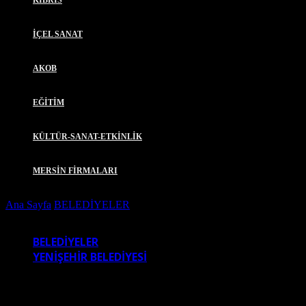
KIBRIS
İÇEL SANAT
AKOB
EĞİTİM
KÜLTÜR-SANAT-ETKİNLİK
MERSİN FİRMALARI
Ana Sayfa
BELEDİYELER
BAŞKAN ÖZYİĞİT, MERSİNLİ
OLİMPİYAT SPORCUSU ERSU ŞAŞMA’YI ZİYARET ETTİ
BELEDİYELER
YENİŞEHİR BELEDİYESİ
BAŞKAN ÖZYİĞİT, MERSİNLİ