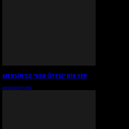
MERSİN’DE “0SB ÖTESİ” BİR YER
mersinmedyatek
-
Ağustos 7, 2026