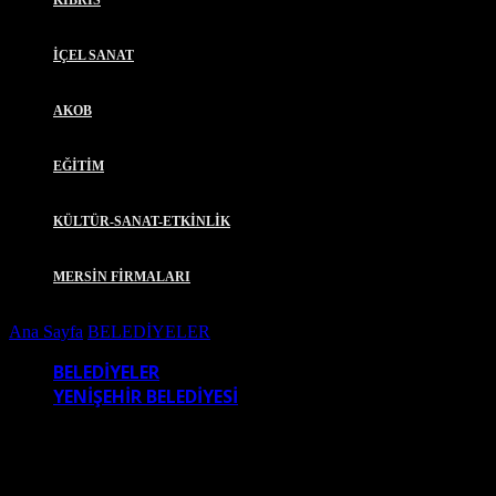
KIBRIS
İÇEL SANAT
AKOB
EĞİTİM
KÜLTÜR-SANAT-ETKİNLİK
MERSİN FİRMALARI
Ana Sayfa
BELEDİYELER
BAŞKAN ÖZYİĞİT, ‘DUVARLARI 
BELEDİYELER
YENİŞEHİR BELEDİYESİ
BAŞKAN ÖZYİĞİT, ‘DUVARLARI AŞAN 