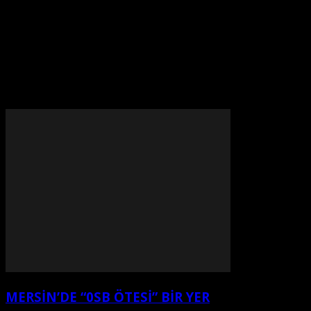
Ana teması Anadolu kadın motifleri olarak belirlenen pr
Yenişehir Belediye Başkanı Abdullah Özyiğit, projenin b
Projenin koordinatörü Ayten Aslankan’dan çalışmalar ha
MERSİN’DE “0SB ÖTESİ” BİR YER