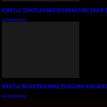
KIRATLI: “ŞEHITLERIMIZIN EMANETINE SAHIP 
mersinmedyatek
-
Ağustos 7, 2026
MEZİTLİ BELEDİYESİ ARAÇ FİLOSUNU GÜÇLEND
mersinmedyatek
-
Ağustos 6, 2026