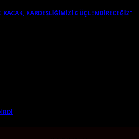
ÇIKACAK, KARDEŞLIĞIMIZI GÜÇLENDIRECEĞIZ”
İRDİ