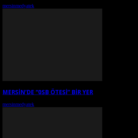
mersinmedyatek
-
Ağustos 7, 2026
MERSİN’DE “0SB ÖTESİ” BİR YER
mersinmedyatek
-
Ağustos 7, 2026