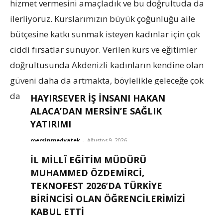
hizmet vermesini amaçladık ve bu doğrultuda da
ilerliyoruz. Kurslarımızın büyük çoğunluğu aile
bütçesine katkı sunmak isteyen kadınlar için çok
ciddi fırsatlar sunuyor. Verilen kurs ve eğitimler
doğrultusunda Akdenizli kadınların kendine olan
güveni daha da artmakta, böylelikle geleceğe çok
daha güvenle bakabilmektedir” dedi.
HAYIRSEVER İŞ İNSANI HAKAN
ALACA’DAN MERSİN’E SAĞLIK
YATIRIMI
mersinmedyatek
-
Ağustos 9, 2026
TÜRKIYE-IRAK EKONOMIK İŞ BIRLIĞI
İL MİLLÎ EĞİTİM MÜDÜRÜ
MASAYA YATIRILDI
MUHAMMED ÖZDEMİRCİ,
TEKNOFEST 2026’DA TÜRKİYE
mersinmedyatek
-
Ağustos 9, 2026
BİRİNCİSİ OLAN ÖĞRENCİLERİMİZİ
KABUL ETTİ