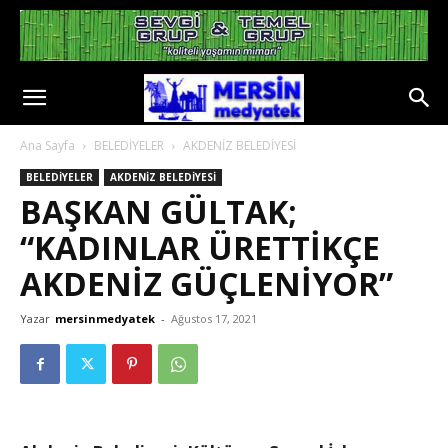
Ana Sayfa
BELEDİYELER
AKDENİZ BELEDİYESİ
BELEDİYELER
AKDENİZ BELEDİYESİ
BAŞKAN GÜLTAK;
“KADINLAR ÜRETTİKÇE
AKDENİZ GÜÇLENİYOR”
Yazar
mersinmedyatek
-
Ağustos 17, 2021