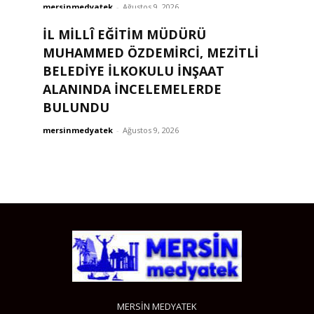
mersinmedyatek
-
Ağustos 9, 2026
BUGÜNÜN HAZIRLIĞI YARININ
İL MİLLÎ EĞİTİM MÜDÜRÜ
GÜÇLÜ TÜRKİYE’Sİ İÇİN
MUHAMMED ÖZDEMİRCİ, MEZİTLİ
BELEDİYE İLKOKULU İNŞAAT
mersinmedyatek
-
Ağustos 9, 2026
ALANINDA İNCELEMELERDE
BULUNDU
mersinmedyatek
-
Ağustos 9, 2026
MERSİN MEDYATEK