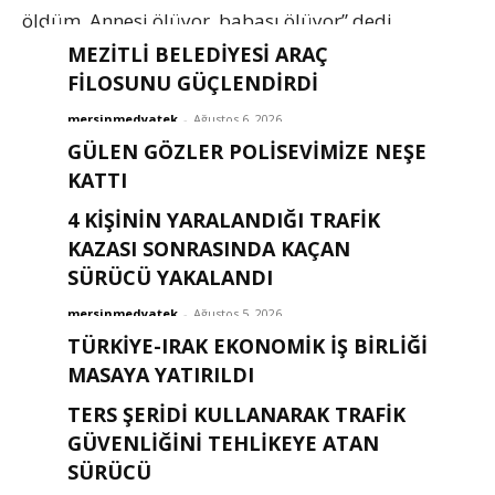
öldüm. Annesi ölüyor, babası ölüyor” dedi.
MEZİTLİ BELEDİYESİ ARAÇ
FİLOSUNU GÜÇLENDİRDİ
mersinmedyatek
-
Ağustos 6, 2026
GÜLEN GÖZLER POLISEVIMIZE NEŞE
KATTI
4 KİŞİNİN YARALANDIĞI TRAFİK
mersinmedyatek
-
Ağustos 6, 2026
KAZASI SONRASINDA KAÇAN
SÜRÜCÜ YAKALANDI
mersinmedyatek
-
Ağustos 5, 2026
TÜRKIYE-IRAK EKONOMIK İŞ BIRLIĞI
MASAYA YATIRILDI
TERS ŞERİDİ KULLANARAK TRAFİK
mersinmedyatek
-
Ağustos 2, 2026
GÜVENLİĞİNİ TEHLİKEYE ATAN
SÜRÜCÜ