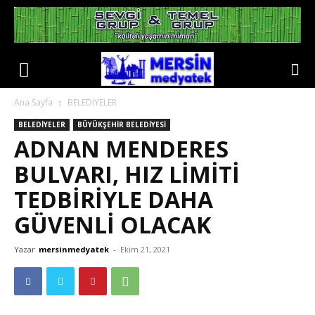
Ana Sayfa
BELEDİYELER
BELEDİYELER
BÜYÜKŞEHİR BELEDİYESİ
ADNAN MENDERES
BULVARI, HIZ LİMİTİ
TEDBİRİYLE DAHA
GÜVENLİ OLACAK
Yazar
mersinmedyatek
-
Ekim 21, 2021