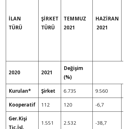
Bi
Ö
İLAN
ŞİRKET
TEMMUZ
HAZİRAN
A
TÜRÜ
TÜRÜ
2021
2021
D
(
Değişim
2020
2021
(%)
Kurulan*
Şirket
6.735
9.560
-2
Kooperatif
112
120
-6,7
1
Ger.Kişi
1.551
2.532
-38,7
3
Tic.İşl.