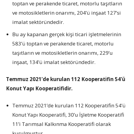
toptan ve perakende ticaret, motorlu taşıtların
ve motosikletlerin onarımı, 204’ü inşaat 127’si
imalat sektöründedir.
Bu ay kapanan gerçek kişi ticari işletmelerinin
583’ü toptan ve perakende ticaret, motorlu
taşıtların ve motosikletlerin onarımı, 229’u
inşaat, 134’ü imalat sektöründedir.
Temmuz 2021’de kurulan 112 Kooperatifin 54’ü
Konut Yapı Kooperatifidir.
Temmuz 2021’de kurulan 112 Kooperatifin 54’ü
Konut Yapı Kooperatifi, 30’u İşletme Kooperatifi
11’i Tarımsal Kalkınma Kooperatifi olarak
kurulmuştur.