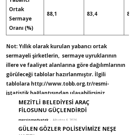
Ortak
88,1
83,4
85,
Sermaye
Oranı (%)
Not: Yıllık olarak kurulan yabancı ortak
sermayeli şirketlerin, sermaye uyruklarının
illere ve faaliyet alanlarına göre dağılımlarının
görüleceği tablolar hazırlanmıştır. İlgili
tablolara http://www.tobb.org.tr/resmi-
istatistik bağlantısından ulaşabilirsiniz.
MEZİTLİ BELEDİYESİ ARAÇ
FİLOSUNU GÜÇLENDİRDİ
mersinmedyatek
-
Ağustos 6, 2026
GÜLEN GÖZLER POLISEVIMIZE NEŞE