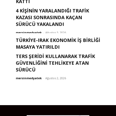
KATTI
4 KİŞİNİN YARALANDIĞI TRAFİK
mersinmedyatek
-
Ağustos 6, 2026
KAZASI SONRASINDA KAÇAN
SÜRÜCÜ YAKALANDI
mersinmedyatek
-
Ağustos 5, 2026
TÜRKIYE-IRAK EKONOMIK İŞ BIRLIĞI
MASAYA YATIRILDI
TERS ŞERİDİ KULLANARAK TRAFİK
mersinmedyatek
-
Ağustos 2, 2026
GÜVENLİĞİNİ TEHLİKEYE ATAN
SÜRÜCÜ
mersinmedyatek
-
Ağustos 2, 2026